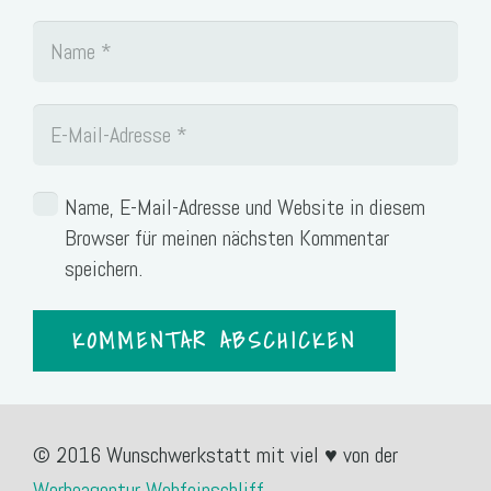
Name, E-Mail-Adresse und Website in diesem
Browser für meinen nächsten Kommentar
speichern.
KOMMENTAR ABSCHICKEN
© 2016 Wunschwerkstatt mit viel ♥ von der
Werbeagentur Webfeinschliff