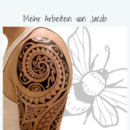
Mehr Arbeiten von Jacob