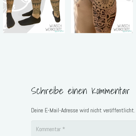
körperlicher
Kraft –
vielmehr aus
unbeugsamen
Willen.“
„Jeder von uns
„Bewege dich
ist Kunst,
aus deiner
gezeichnet
Komfort-Zone
vom Leben“
heraus. Du
Schreibe einen Kommentar
kannst nur
wachsen, wenn
du bereit dazu
Deine E-Mail-Adresse wird nicht veröffentlicht.
bist dich
komisch und