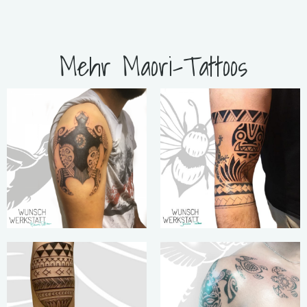
Mehr Maori-Tattoos
„Es geht nicht
„Je öfter du
darum, wie
fragst, wie