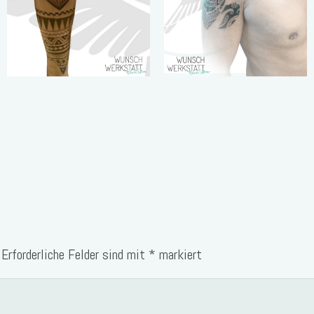
schnell man ist,
weit du zu
sondern dass
gehen hast,
man sein Ziel
desto länger
erreicht.“
erscheint dir
die Reise.“
„Mein Körper
„Schildkröten
ist mein
können dir
Tagebuch und
mehr über
meine Tattoos
den Weg
sind meine
erzählen als
Geschichte.“
Hasen.“
Erforderliche Felder sind mit
*
markiert