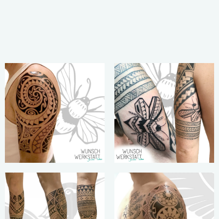
„Geht nicht,
„Stärke wächst
gibt’s nicht…“
nicht aus